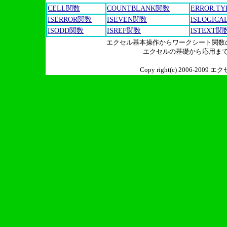
CELL関数
COUNTBLANK関数
ERROR.T
ISERROR関数
ISEVEN関数
ISLOGIC
ISODD関数
ISREF関数
ISTEXT関
エクセル基本操作からワークシート関数
エクセルの基礎から応用ま
Copy right(c) 2006-2009 