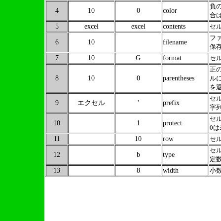
負
4
10
0
color
合
5
excel
excel
contents
セ
フ
6
10
filename
保
7
10
G
format
セ
正
8
10
0
parentheses
ル
を
セ
9
エクセル
'
prefix
字
セ
10
1
protect
0
11
10
row
セ
セ
12
b
type
定
13
8
width
小